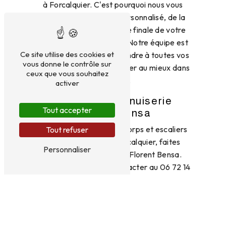
à Forcalquier. C'est pourquoi nous vous
proposons un service personnalisé, de la
prise de mesure à la pose finale de votre
garde-corps ou escalier. Notre équipe est
Ce site utilise des cookies et
à votre écoute pour répondre à toutes vos
vous donne le contrôle sur
exigences et vous conseiller au mieux dans
ceux que vous souhaitez
vos choix.
activer
Contactez Menuiserie
Tout accepter
Florent Bensa
Pour profiter de garde-corps et escaliers
Tout refuser
design de qualité à Forcalquier, faites
Personnaliser
confiance à Menuiserie Florent Bensa.
N'hésitez pas à nous contacter au 06 72 14
30 24 pour toute demande d'information
ou de devis. Embellissez votre intérieur
avec des créations uniques et
personnalisées, réalisées par des