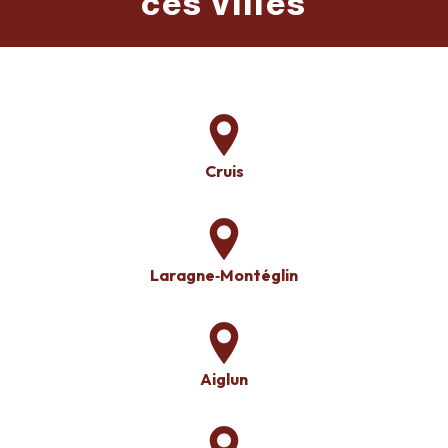
ces villes
Cruis
Laragne‑Montéglin
Aiglun