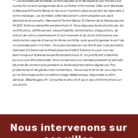
** Les données personnelles communiquées sont nécessaires aux fins de vous
contacter et sont enregistrées dans un fichier informatisé. Elles sont destinées
à Menuiserie Florent Bensa et ses sous-traitants dans le seul but de répondre à
votre message. Les données collectées seront communiquées aux seuls
destinataires suivants: Menuiserie Florent Bensa 12 Chemin de la Maubuissonne
04200 Sisteron bensaflorent@hotmail.fr. Vous disposez de droits d’accès, de
rectification, d’effacement, de portabilité, de limitation, d’opposition, de
retrait de votre consentement à tout moment et du droit d’introduire une
réclamation auprès d’une autorité de contrôle, ainsi que d’organiser le sort de
vos données post-mortem. Vous pouvez exercer ces droits par voie postale à
l'adresse 12 Chemin de la Maubuissonne 04200 Sisteron ou par courrier
électronique à l'adresse bensaflorent@hotmail.fr. Un justificatif d'identité
pourra vous être demandé. Nous conservons vos données pendant la période
de prise de contact puis pendant la durée de prescription légale aux fins
probatoires et de gestion des contentieux. Vous avez le droit de vous inscrire
sur la liste d'opposition au démarchage téléphonique, disponible à cette
adresse :
Bloctel.gouv.fr
. Consultez le site cnil.fr pour plus d’informations sur
vos droits.
Nous intervenons sur