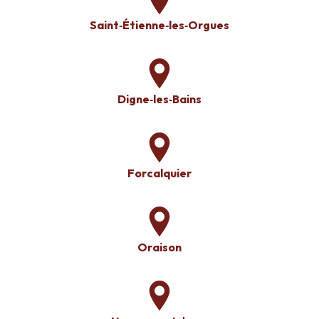
Saint‑Étienne‑les‑Orgues
Digne‑les‑Bains
Forcalquier
Oraison