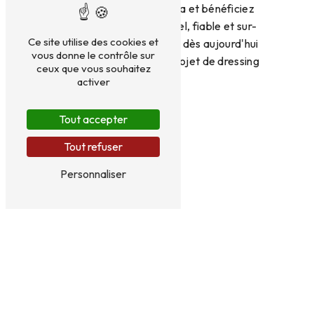
Menuiserie Florent Bensa et bénéficiez
d'un service professionnel, fiable et sur-
Ce site utilise des cookies et
mesure. Contactez-nous dès aujourd'hui
vous donne le contrôle sur
pour concrétiser votre projet de dressing
ceux que vous souhaitez
idéal.
activer
Tout accepter
En savoir plus
Tout refuser
Contactez-nous
Personnaliser