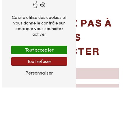
Ce site utilise des cookies et
N'HÉSITEZ PAS À
vous donne le contrôle sur
ceux que vous souhaitez
activer
NOUS
CONTACTER
Tout accepter
Tout refuser
Personnaliser