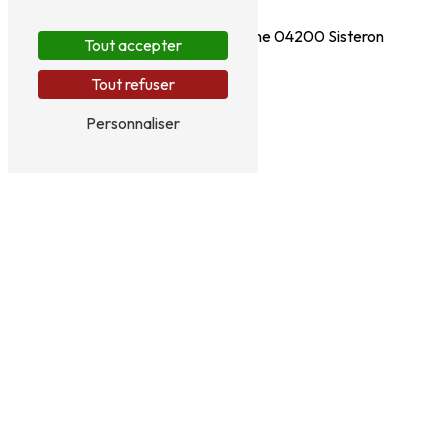
Adresse
12 Chemin de la Maubuissonne
04200 Sisteron
Tout accepter
Tout refuser
Personnaliser
Téléphones
06 72 14 30 24
04 92 61 00 01
E-mail